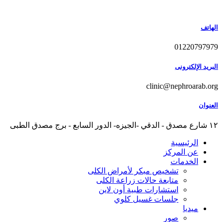
Skip
to
content
الهاتف
01220797979
البريد الإلكترونى
clinic@nephroarab.org
العنوان
١٢ شارع مصدق - الدقي -الجيزه- الدور السابع - برج مصدق الطبى
الرئيسية
عن المركز
الخدمات
تشخيص مبكر لأمراض الكلى
متابعة حالات زراعة الكلى
استشارات طبية أون لاين
جلسات غسيل كلوي
ميديا
صور