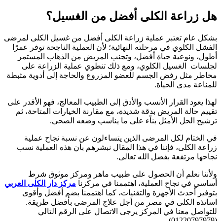
هل زراعة الكلى أفضل من الغسيل؟
بشكل عام تعتبر عملية زراعة الكلى أفضل من غسيل الكلى لمرضى
الفشل الكلوي في مرحلته النهائية؛ لأن العملية الناجحة توفر عمرًا
أطول، ونوعية حياة أفضل، وتجنب المريض من الذهاب المستمر
لجلسات الغسيل الكلوي، ومع ذلك تنطوي عملية الزراعة على
مخاطر مثل رفض الجسم للعضو المزروع والحاجة إلى أدوية مثبطة
للمناعة مدى الحياة.
لهذا يعود القرار الأنسب والأدق إلى الطبيب المعالج، فهو الأقدر على
تقييم حالة المريض بدقة شديدة، مع مقارنة الخيارات المتاحة، ثم
ترشيح الحل الأمثل بناًء على ما يناسب وضعه الصحي.
في الختام لكل المرضى الذين يتساءلون عن نسبة نجاح عملية
زراعة الكلى، فإننا في هذا المقال نبشرهم بأن هذه العملية نسب
نجاحها مرتفعة بفضل الله تعالى.
ولأننا نعلم أن الحصول على طبيب ماهر ومركز موثوق شرط
أساسي في نجاح العملية، اهتممنا في مركزنا
مركز دار الكلى العربي
بتوفير أحدث الأجهزة والتقنيات، كما اهتممنا بضم أفضل وأقوى
اساتذه الكلى في مصر من أجل علاج المرضى بأفضل طريقة.
للتواصل معنا في المركز يرجى الاتصال على الرقم التالي
(01220797979).