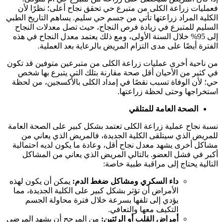
فعمليات زراعة الكلى من متبرع حي تحقق نجاح أعلى؛ نظرًا لأن
الكلية المراد زراعتها تأتي من جسم حي سليم. يساهم التاريخ الطبي
السليم للمتبرع في زيادة فرص النجاح، حيث تصل معدلات النجاح
إلى 95% خلال السنة الأولى، ومع ذلك يعتمد معدل النجاح في هذه
الفترة أيضًا على مدى التزام المريض بالرعاية بعد العملية.
من ناحية أخرى عمليات زراعة الكلى من متبرعين متوفين قد تكون
في كثير من الأحيان أقل صحة مقارنة بتلك التي يتبرع بها شخص
حي؛ لأن الوفاة تسبب نقصًا في إمداد الكلى بالأكسجين، من لحظة
استخراجها وحتى لحظة زراعتها.
الصحة العامة للمتلقي
نسبة نجاح عملية زراعة الكلى تعتمد بشكل كبير على الصحة العامة
للمريض الذي سيتلقى الكلية الجديدة، فالمريض الذي يعاني من
مشاكل أخرى يشهد معدل نجاح أقل، وعادة ما يكون لديه احتمالية
أكبر في فشل العضو. بالتالي المريض الذي يعاني من المشاكل
التالية يحتاج إلى مراقبة طبية خاصة:
داء السكري ومشاكل ضغط الدم:
يمكن أن يكون لهذه
الأمراض أن تؤثر بشكل كبير على الكلية الجديدة، مما
يؤدي إلى تلفها بسرعة خلال فترة محاولة الجسم
التكيف معها والتعافي.
أمراض القلب أو الرئتين:
من المرجح أن يشهد المرضى