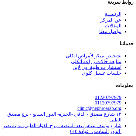
روابط سريعة
الرئيسية
عن المركز
المقالات
تواصل معنا
خدماتنا
تشخيص مبكر لأمراض الكلى
متابعة حالات زراعة الكلى
استشارات طبية أون لاين
جلسات غسيل كلوي
معلومات
01220797979
01120797979
clinic@nephroarab.org
١٢ شارع مصدق - الدقي -الجيزه- الدور السابع - برج مصدق
الطبى
شارع يوسف عباس بعد المنصة - برج الفؤاد الطبي-مدينة نصر
-الدور السادس -عيادة 610