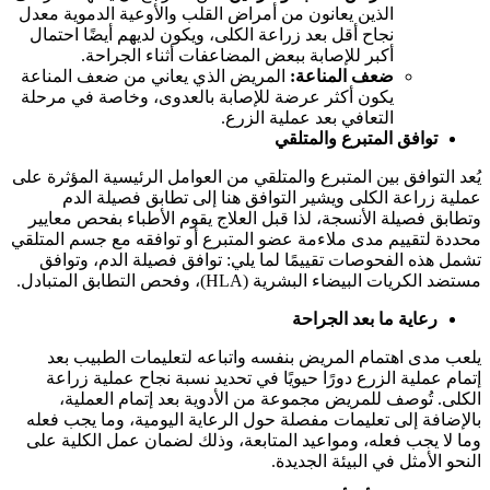
الذين يعانون من أمراض القلب والأوعية الدموية معدل
نجاح أقل بعد زراعة الكلى، ويكون لديهم أيضًا احتمال
أكبر للإصابة ببعض المضاعفات أثناء الجراحة.
ضعف المناعة:
المريض الذي يعاني من ضعف المناعة
يكون أكثر عرضة للإصابة بالعدوى، وخاصة في مرحلة
التعافي بعد عملية الزرع.
توافق المتبرع والمتلقي
يُعد التوافق بين المتبرع والمتلقي من العوامل الرئيسية المؤثرة على
عملية زراعة الكلى ويشير التوافق هنا إلى تطابق فصيلة الدم
وتطابق فصيلة الأنسجة، لذا قبل العلاج يقوم الأطباء بفحص معايير
محددة لتقييم مدى ملاءمة عضو المتبرع أو توافقه مع جسم المتلقي
تشمل هذه الفحوصات تقييمًا لما يلي: توافق فصيلة الدم، وتوافق
مستضد الكريات البيضاء البشرية (HLA)، وفحص التطابق المتبادل.
رعاية ما بعد الجراحة
يلعب مدى اهتمام المريض بنفسه واتباعه لتعليمات الطبيب بعد
إتمام عملية الزرع دورًا حيويًا في تحديد نسبة نجاح عملية زراعة
الكلى. تُوصف للمريض مجموعة من الأدوية بعد إتمام العملية،
بالإضافة إلى تعليمات مفصلة حول الرعاية اليومية، وما يجب فعله
وما لا يجب فعله، ومواعيد المتابعة، وذلك لضمان عمل الكلية على
النحو الأمثل في البيئة الجديدة.