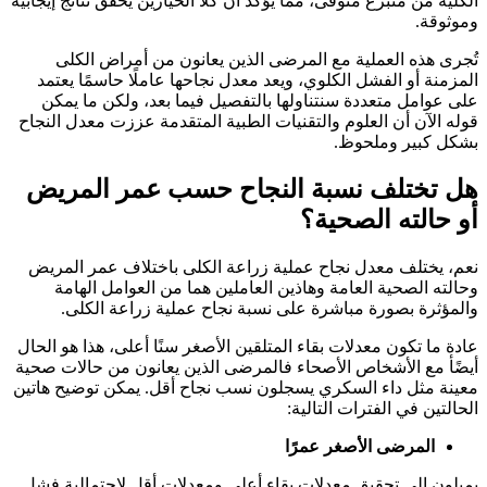
الكلية من متبرع متوفى، مما يؤكد أن كلا الخيارين يحقق نتائج إيجابية
وموثوقة.
تُجرى هذه العملية مع المرضى الذين يعانون من أمراض الكلى
المزمنة أو الفشل الكلوي، ويعد معدل نجاحها عاملًا حاسمًا يعتمد
على عوامل متعددة سنتناولها بالتفصيل فيما بعد، ولكن ما يمكن
قوله الآن أن العلوم والتقنيات الطبية المتقدمة عززت معدل النجاح
بشكل كبير وملحوظ.
هل تختلف نسبة النجاح حسب عمر المريض
أو حالته الصحية؟
نعم، يختلف معدل نجاح عملية زراعة الكلى باختلاف عمر المريض
وحالته الصحية العامة وهاذين العاملين هما من العوامل الهامة
والمؤثرة بصورة مباشرة على نسبة نجاح عملية زراعة الكلى.
عادة ما تكون معدلات بقاء المتلقين الأصغر سنًا أعلى، هذا هو الحال
أيضًأ مع الأشخاص الأصحاء فالمرضى الذين يعانون من حالات صحية
معينة مثل داء السكري يسجلون نسب نجاح أقل. يمكن توضيح هاتين
الحالتين في الفترات التالية:
المرضى الأصغر عمرًا
يميلون إلى تحقيق معدلات بقاء أعلى ومعدلات أقل لاحتمالية فشل