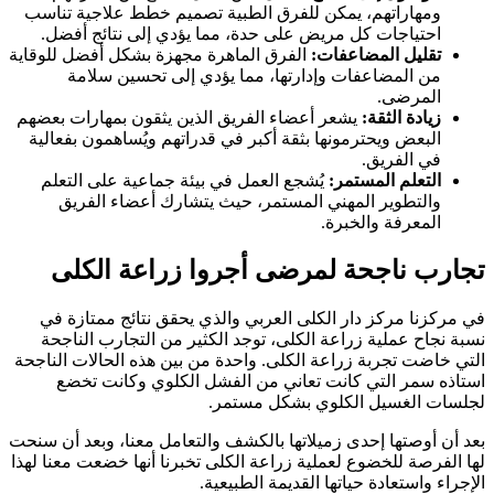
ومهاراتهم، يمكن للفرق الطبية تصميم خطط علاجية تناسب
احتياجات كل مريض على حدة، مما يؤدي إلى نتائج أفضل.
تقليل المضاعفات:
الفرق الماهرة مجهزة بشكل أفضل للوقاية
من المضاعفات وإدارتها، مما يؤدي إلى تحسين سلامة
المرضى.
زيادة الثقة:
يشعر أعضاء الفريق الذين يثقون بمهارات بعضهم
البعض ويحترمونها بثقة أكبر في قدراتهم ويُساهمون بفعالية
في الفريق.
التعلم المستمر:
يُشجع العمل في بيئة جماعية على التعلم
والتطوير المهني المستمر، حيث يتشارك أعضاء الفريق
المعرفة والخبرة.
تجارب ناجحة لمرضى أجروا زراعة الكلى
في مركزنا مركز دار الكلى العربي والذي يحقق نتائج ممتازة في
نسبة نجاح عملية زراعة الكلى، توجد الكثير من التجارب الناجحة
التي خاضت تجربة زراعة الكلى. واحدة من بين هذه الحالات الناجحة
استاذه سمر التي كانت تعاني من الفشل الكلوي وكانت تخضع
لجلسات الغسيل الكلوي بشكل مستمر.
بعد أن أوصتها إحدى زميلاتها بالكشف والتعامل معنا، وبعد أن سنحت
لها الفرصة للخضوع لعملية زراعة الكلى تخبرنا أنها خضعت معنا لهذا
الإجراء واستعادة حياتها القديمة الطبيعية.