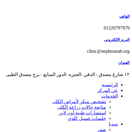
Skip
to
content
الهاتف
01220797979
البريد الإلكترونى
clinic@nephroarab.org
العنوان
١٢ شارع مصدق - الدقي -الجيزه- الدور السابع - برج مصدق الطبى
الرئيسية
عن المركز
الخدمات
تشخيص مبكر لأمراض الكلى
متابعة حالات زراعة الكلى
استشارات طبية أون لاين
جلسات غسيل كلوي
ميديا
صور